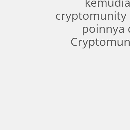
kemudia
cryptomunity
poinnya 
Cryptomuni