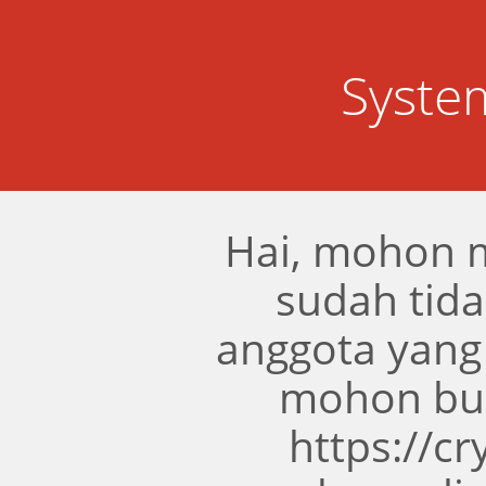
Syste
Hai, mohon 
sudah tidak
anggota yang
mohon bua
https://c